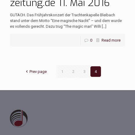
zeitung.de 11. Mai 2016
GUTACH. Das Frühjahrskonzert der Trachtenkapelle Bleibach
stand unter dem Motto “Eine magische Nacht” – und dem wurde
es vollends gerecht. Dazu trug “The magic man” Willi
[…]
0
Read more
Prev page
1
2
3
4