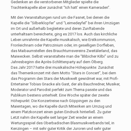
Gedenken an die verstorbenen Mitglieder spielte die
Trachtenkapelle aber zunächst “Ich hatt’ einen Kameraden”.
Mit den Veranstaltungen rund um die Fasnet, bei denen die
Kapelle die “Silberklopfer” und “Leimedeyfel” bei ihren Umzügen
im Ort und außerhalb begleitete und deren Zunftabende
unterhaltsam bereicherte, ging es 2017 los. Auch das kirchliche
Leben umrahmte die Kapelle musikalisch, wie Erstkommunion,
Fronleichnam oder Patrozinium oder, im geselligen Dorfleben,
das Maibaumstellen des Brauchtumsvereins Zweitälerland, das
Maiwecken. Selbst veranstaltete man die “Blibicher Kilbi” und zu
Jahresbeginn die Après-Schlittenparty auf dem Ölberg.
Das Jahr 2017 hatte drei musikalische Höhepunkte: Zunächst
das Themenkonzert mit dem Motto “Stars in Concert”, bei dem
das Programm den Stars der Musikwelt gewidmet war, mit Profi-
Entertainer Tobias Gnacke als Gast, der als Bauchredner, Musiker,
Moderator und Parodist perfekt zum Thema passte und das
Publikum bestens unterhielt. Eine Woche später der zweite
Höhepunkt: Die Konzertreise nach Göppingen zu den
Maientagen, wo die Kapelle durch Mitwirken am Umzug und
einem Platzkonzert einen guten Eindruck hinterließ. Zu guter
Letzt nahm die Kapelle seit langer Zeit wieder an einem
Wertungsspiel des Oberbadischen Blasmusikverbands teil, in
Kenzingen – mit sehr guter Kritik der Juroren und sehr guter