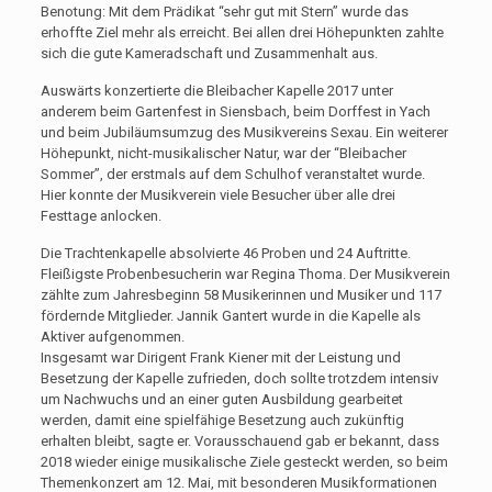
Benotung: Mit dem Prädikat “sehr gut mit Stern” wurde das
erhoffte Ziel mehr als erreicht. Bei allen drei Höhepunkten zahlte
sich die gute Kameradschaft und Zusammenhalt aus.
Auswärts konzertierte die Bleibacher Kapelle 2017 unter
anderem beim Gartenfest in Siensbach, beim Dorffest in Yach
und beim Jubiläumsumzug des Musikvereins Sexau. Ein weiterer
Höhepunkt, nicht-musikalischer Natur, war der “Bleibacher
Sommer”, der erstmals auf dem Schulhof veranstaltet wurde.
Hier konnte der Musikverein viele Besucher über alle drei
Festtage anlocken.
Die Trachtenkapelle absolvierte 46 Proben und 24 Auftritte.
Fleißigste Probenbesucherin war Regina Thoma. Der Musikverein
zählte zum Jahresbeginn 58 Musikerinnen und Musiker und 117
fördernde Mitglieder. Jannik Gantert wurde in die Kapelle als
Aktiver aufgenommen.
Insgesamt war Dirigent Frank Kiener mit der Leistung und
Besetzung der Kapelle zufrieden, doch sollte trotzdem intensiv
um Nachwuchs und an einer guten Ausbildung gearbeitet
werden, damit eine spielfähige Besetzung auch zukünftig
erhalten bleibt, sagte er. Vorausschauend gab er bekannt, dass
2018 wieder einige musikalische Ziele gesteckt werden, so beim
Themenkonzert am 12. Mai, mit besonderen Musikformationen