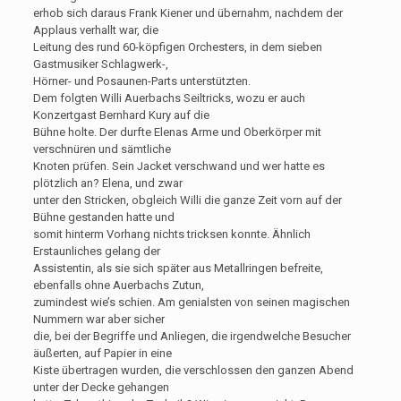
erhob sich daraus Frank Kiener und übernahm, nachdem der
Applaus verhallt war, die
Leitung des rund 60-köpfigen Orchesters, in dem sieben
Gastmusiker Schlagwerk-,
Hörner- und Posaunen-Parts unterstützten.
Dem folgten Willi Auerbachs Seiltricks, wozu er auch
Konzertgast Bernhard Kury auf die
Bühne holte. Der durfte Elenas Arme und Oberkörper mit
verschnüren und sämtliche
Knoten prüfen. Sein Jacket verschwand und wer hatte es
plötzlich an? Elena, und zwar
unter den Stricken, obgleich Willi die ganze Zeit vorn auf der
Bühne gestanden hatte und
somit hinterm Vorhang nichts tricksen konnte. Ähnlich
Erstaunliches gelang der
Assistentin, als sie sich später aus Metallringen befreite,
ebenfalls ohne Auerbachs Zutun,
zumindest wie’s schien. Am genialsten von seinen magischen
Nummern war aber sicher
die, bei der Begriffe und Anliegen, die irgendwelche Besucher
äußerten, auf Papier in eine
Kiste übertragen wurden, die verschlossen den ganzen Abend
unter der Decke gehangen