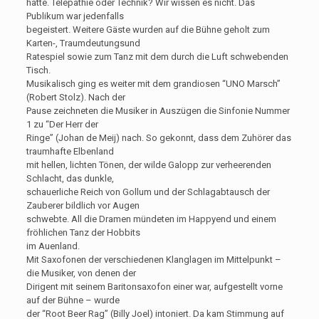
hatte. Telepathie oder Technik? Wir wissen es nicht. Das
Publikum war jedenfalls
begeistert. Weitere Gäste wurden auf die Bühne geholt zum
Karten-, Traumdeutungsund
Ratespiel sowie zum Tanz mit dem durch die Luft schwebenden
Tisch.
Musikalisch ging es weiter mit dem grandiosen “UNO Marsch”
(Robert Stolz). Nach der
Pause zeichneten die Musiker in Auszügen die Sinfonie Nummer
1 zu “Der Herr der
Ringe” (Johan de Meij) nach. So gekonnt, dass dem Zuhörer das
traumhafte Elbenland
mit hellen, lichten Tönen, der wilde Galopp zur verheerenden
Schlacht, das dunkle,
schauerliche Reich von Gollum und der Schlagabtausch der
Zauberer bildlich vor Augen
schwebte. All die Dramen mündeten im Happyend und einem
fröhlichen Tanz der Hobbits
im Auenland.
Mit Saxofonen der verschiedenen Klanglagen im Mittelpunkt –
die Musiker, von denen der
Dirigent mit seinem Baritonsaxofon einer war, aufgestellt vorne
auf der Bühne – wurde
der “Root Beer Rag” (Billy Joel) intoniert. Da kam Stimmung auf