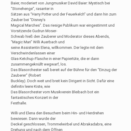
Baier, moderiert von Jungmusiker David Baier: Mystisch bei
“Stonehenge”, rasanter in
Sätzen aus “Harry Potter und der Feuerkelch” und dann hin zum
Zauber bei “Disney’s
Magical Marches”. Das riesige Publikum war eingestimmt und
Vorsitzende Gudrun Moser-
Schwab hieß den Zauberer und Moderator dieses Abends,
“Magic Man” Willi Auerbach und
seine Assistentin Elena, willkommen. Der legte mit dem
Verschwindenlassen einer
Glas-Ketchup-Flasche in einer Papiertüte, die er dann
zusammengeknüllt wegwarf, los.
Das Blasorchester saß bereit auf der Bühne für den “Einzug der
Zauberer” (Robert
Buckley). Doch weit und breit kein Dirigent in Sicht. Dafür eine
definitiv leere Kiste, wie
Das Blasorchester vom Musikverein Bleibach bot ein
fantastisches Konzert in der
Festhalle.
Willi und Elena den Besuchern beim Hin- und Herdrehen
bewiesen. Dann wurde der
Deckel geschlossen, Trommelwirbel und Abrakadabra, eine
Drehung und nach dem Öffnen