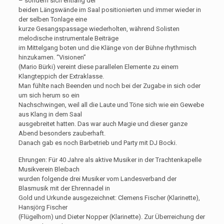
– sondern sich entlang der
beiden Längswände im Saal positionierten und immer wieder in
der selben Tonlage eine
kurze Gesangspassage wiederholten, während Solisten
melodische instrumentale Beiträge
im Mittelgang boten und die Klänge von der Bühne rhythmisch
hinzukamen. “Visionen”
(Mario Bürki) vereint diese parallelen Elemente zu einem
Klangteppich der Extraklasse.
Man fühlte nach Beenden und noch bei der Zugabe in sich oder
um sich herum so ein
Nachschwingen, weil all die Laute und Töne sich wie ein Gewebe
aus Klang in dem Saal
ausgebreitet hatten. Das war auch Magie und dieser ganze
Abend besonders zauberhaft.
Danach gab es noch Barbetrieb und Party mit DJ Bocki.
Ehrungen: Für 40 Jahre als aktive Musiker in der Trachtenkapelle
Musikverein Bleibach
wurden folgende drei Musiker vom Landesverband der
Blasmusik mit der Ehrennadel in
Gold und Urkunde ausgezeichnet: Clemens Fischer (Klarinette),
Hansjörg Fischer
(Flügelhorn) und Dieter Nopper (Klarinette). Zur Überreichung der