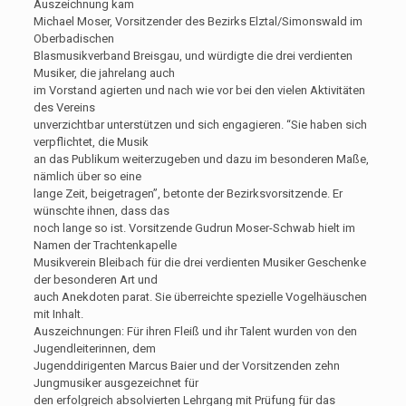
Auszeichnung kam
Michael Moser, Vorsitzender des Bezirks Elztal/Simonswald im
Oberbadischen
Blasmusikverband Breisgau, und würdigte die drei verdienten
Musiker, die jahrelang auch
im Vorstand agierten und nach wie vor bei den vielen Aktivitäten
des Vereins
unverzichtbar unterstützen und sich engagieren. “Sie haben sich
verpflichtet, die Musik
an das Publikum weiterzugeben und dazu im besonderen Maße,
nämlich über so eine
lange Zeit, beigetragen”, betonte der Bezirksvorsitzende. Er
wünschte ihnen, dass das
noch lange so ist. Vorsitzende Gudrun Moser-Schwab hielt im
Namen der Trachtenkapelle
Musikverein Bleibach für die drei verdienten Musiker Geschenke
der besonderen Art und
auch Anekdoten parat. Sie überreichte spezielle Vogelhäuschen
mit Inhalt.
Auszeichnungen: Für ihren Fleiß und ihr Talent wurden von den
Jugendleiterinnen, dem
Jugenddirigenten Marcus Baier und der Vorsitzenden zehn
Jungmusiker ausgezeichnet für
den erfolgreich absolvierten Lehrgang mit Prüfung für das