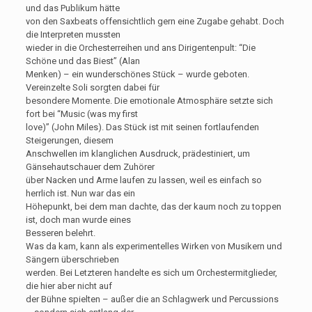
und das Publikum hätte
von den Saxbeats offensichtlich gern eine Zugabe gehabt. Doch
die Interpreten mussten
wieder in die Orchesterreihen und ans Dirigentenpult: “Die
Schöne und das Biest” (Alan
Menken) – ein wunderschönes Stück – wurde geboten.
Vereinzelte Soli sorgten dabei für
besondere Momente. Die emotionale Atmosphäre setzte sich
fort bei “Music (was my first
love)” (John Miles). Das Stück ist mit seinen fortlaufenden
Steigerungen, diesem
Anschwellen im klanglichen Ausdruck, prädestiniert, um
Gänsehautschauer dem Zuhörer
über Nacken und Arme laufen zu lassen, weil es einfach so
herrlich ist. Nun war das ein
Höhepunkt, bei dem man dachte, das der kaum noch zu toppen
ist, doch man wurde eines
Besseren belehrt.
Was da kam, kann als experimentelles Wirken von Musikern und
Sängern überschrieben
werden. Bei Letzteren handelte es sich um Orchestermitglieder,
die hier aber nicht auf
der Bühne spielten – außer die an Schlagwerk und Percussions