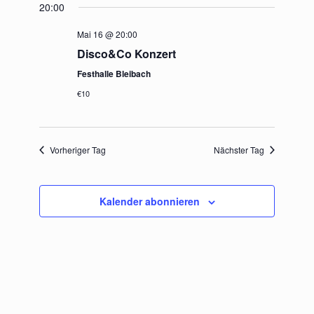
20:00
wählen.
und
Mai 16 @ 20:00
Ansichte
Disco&Co Konzert
Navigat
Festhalle Bleibach
€10
Vorheriger Tag
Nächster Tag
Kalender abonnieren