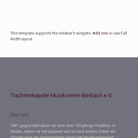
This template supports the sidebar's widgets.
Add one
or use Full
Width layout.
Trachtenkapelle Musikverein Bleibach e.V.
Über uns
1861 gegründet haben wir eine über 150 jährige Tradition. In
diesen Jahren ist viel passiert und es sind andere Zeiten als
damals aber der ursprüngliche Grund der Musikvereine hat