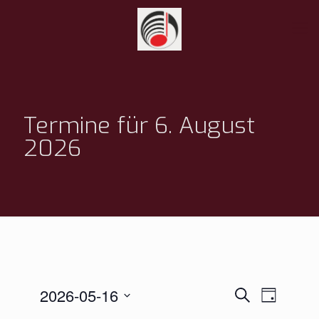
Termine für 6. August
2026
Termine
Termin
2026-05-16
Suche
Tag
Ansichte
Suche
Datum
Navigati