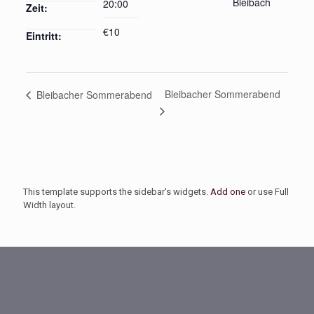
Bleibach
20:00
Zeit:
€10
Eintritt:
Bleibacher Sommerabend
Bleibacher Sommerabend
This template supports the sidebar's widgets.
Add one
or use Full
Width layout.