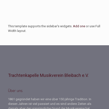
This template supports the sidebar's widgets.
Add one
or use Full
Width layout.
Trachtenkapelle Musikverein Bleibach e.V.
Über uns
1861 gegründet haben wir eine über 150 jährige Tradition. In
diesen Jahren ist viel passiert und es sind andere Zeiten als
damals aber der ursprüngliche Grund der Musikvereine hat