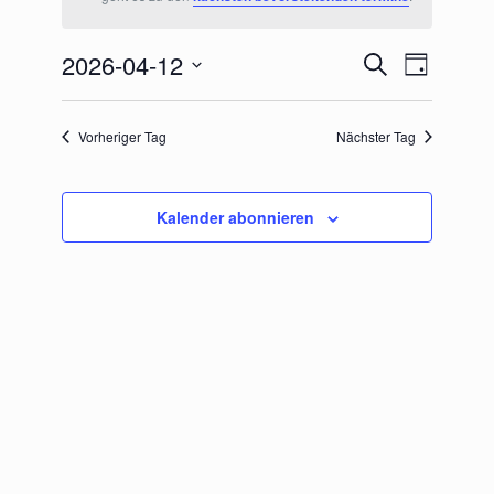
Termine
Termin
2026-04-12
Suche
Tag
Ansichte
Suche
Datum
Navigati
wählen.
und
Vorheriger Tag
Nächster Tag
Ansichte
Navigat
Kalender abonnieren