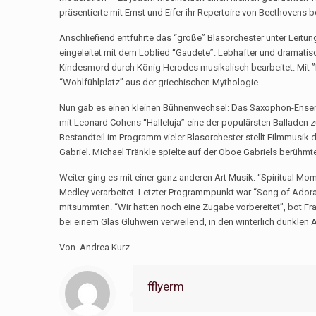
präsentierte mit Ernst und Eifer ihr Repertoire von Beethovens 
Anschliefiend entführte das “große” Blasorchester unter Leitung
eingeleitet mit dem Loblied “Gaudete”. Lebhafter und dramatis
Kindesmord durch König Herodes musikalisch bearbeitet. Mit ”In
“Wohlfühlplatz” aus der griechischen Mythologie.
Nun gab es einen kleinen Bühnenwechsel: Das Saxophon-Ensemb
mit Leonard Cohens “Halleluja” eine der populärsten Balladen 
Bestandteil im Programm vieler Blasorchester stellt Filmmusik d
Gabriel. Michael Tränkle spielte auf der Oboe Gabriels berühm
Weiter ging es mit einer ganz anderen Art Musik: “Spiritual M
Medley verarbeitet. Letzter Programmpunkt war “Song of Adorat
mitsummten. “Wir hatten noch eine Zugabe vorbereitet”, bot Fr
bei einem Glas Glühwein verweilend, in den winterlich dunkle
Von Andrea Kurz
fflyerm