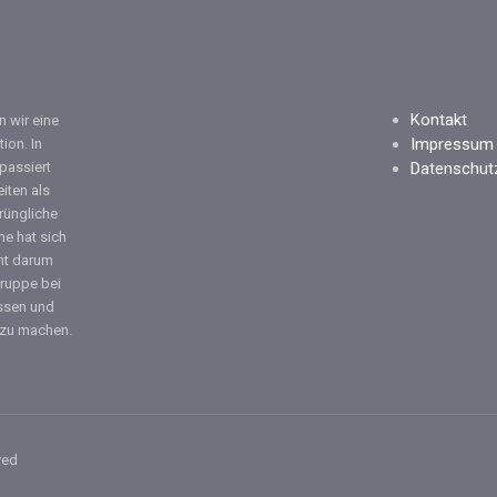
Kontakt
 wir eine
Impressum
tion. In
 passiert
Datenschut
iten als
rüngliche
ne hat sich
eht darum
ruppe bei
ssen und
 zu machen.
ved