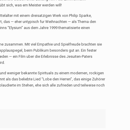
 übt sich, was em Meister werden will!
ttelalter mit einem dreisatzigen Werk von Philip Sparke,
rt, das — eher untypisch fur Weihnachten — als Thema den
Finns “Elysium” aus dem Jahre 1999 thematisierte einen
e zusammen. Mit viel Empathie und Spielfreude brachten sie
Applauspegel, beim Publikum besonders gut an. Ein fester
ieden — ein Film uber die Erlebnisse des Jesuiten-Paters
rd.
e und weniger bekannte Spirituals zu einem modernen, rockigen
t als das beliebte Lied “Lobe den Herren”, das einige Zuhörer
udierte im Stehen, ehe sich alle zufrieden und teilweise noch