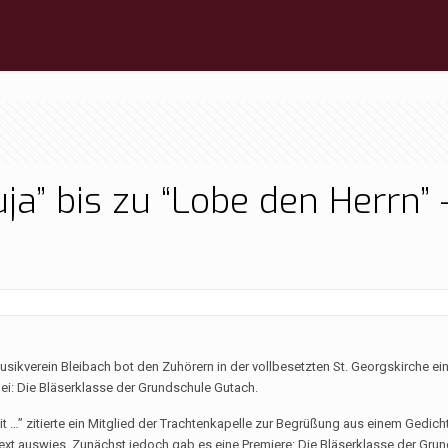
ja” bis zu “Lobe den Herrn” 
kverein Bleibach bot den Zuhörern in der vollbesetzten St. Georgskirche ei
bei: Die Bläserklasse der Grundschule Gutach.
…” zitierte ein Mitglied der Trachtenkapelle zur Begrüßung aus einem Gedich
xt auswies. Zunächst jedoch gab es eine Premiere: Die Bläserklasse der Gru