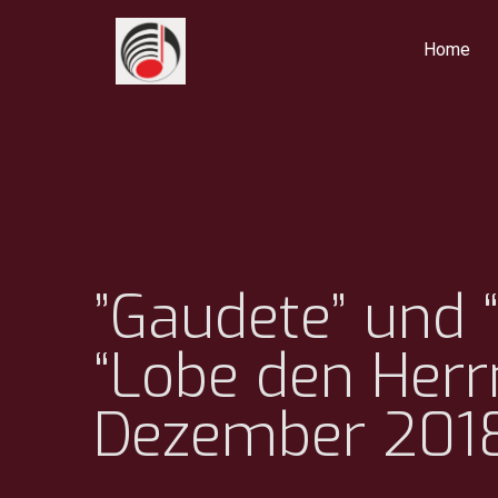
Home
”Gaudete” und “
“Lobe den Herrn
Dezember 201