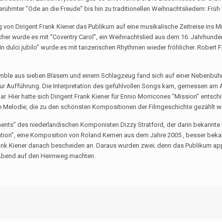
berühmter ”Ode an die Freude” bis hin zu traditionellen Weihnachtsliedern: Früh
 von Dirigent Frank Kiener das Publikum auf eine musikalische Zeitreise ins Mi
cher wurde es mit “Coventry Carol”, ein Weihnachtslied aus dem 16. Jahrhunde
 dulci jubilo” wurde es mit tanzerischen Rhythmen wieder fröhlicher. Robert 
le aus sieben Bläsern und einem Schlagzeug fand sich auf einer Nebenbühn
zur Aufführung. Die Interpretation des gefühlvollen Songs kam, gemessen am 
ar. Hier hatte sich Dirigent Frank Kiener für Ennio Morricones “Mission” entsch
te Melodie, die zu den schönsten Kompositionen der Filmgeschichte gezählt wi
oments” des niederlandischen Komponisten Dizzy Stratford, der darin bekannt
ion”, eine Komposition von Roland Kernen aus dem Jahre 2005 , besser bekann
ank Kiener danach bescheiden an. Daraus wurden zwei; denn das Publikum appla
n Abend auf den Heimweg machten.