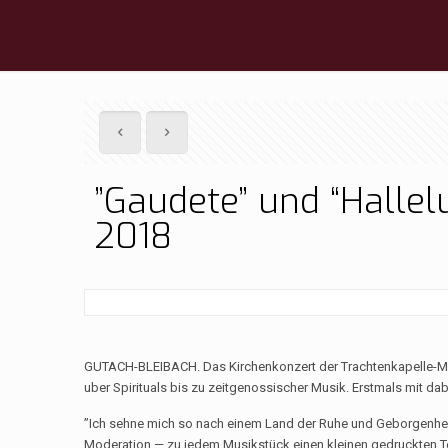
”Gaudete” und “Hallelu
2018
GUTACH-BLEIBACH. Das Kirchenkonzert der Trachtenkapelle-Musi
uber Spirituals bis zu zeitgenossischer Musik. Erstmals mit da
”Ich sehne mich so nach einem Land der Ruhe und Geborgenheit 
Moderation — zu jedem Musikstück einen kleinen gedruckten Te