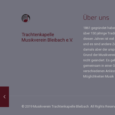
Über uns
1861 gegründet haben
über 150 jährige Tradi
Trachtenkapelle
diesen Jahren ist viel
Musikverein Bleibach e.V.
und es sind andere Ze
damals aber der ursp
Grund der Musikverei
nicht geändert. Es g
gemeinsam in einer G
verschiedenen Anläs
Möglichkeiten Musik
© 2019 Musikverein Trachtenkapelle Bleibach. All Rights Reser