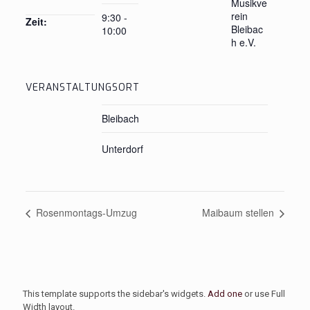
Musikve
rein
9:30 -
Zeit:
Bleibac
10:00
h e.V.
VERANSTALTUNGSORT
Bleibach
Unterdorf
Rosenmontags-Umzug
Maibaum stellen
This template supports the sidebar's widgets.
Add one
or use Full
Width layout.