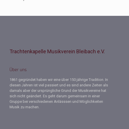
Trachtenkapelle Musikverein Bleibach e.V.
Über uns
1861 gegründet haben wir eine über 150 jährige Tradition. In
diesen Jahren ist viel passiert und es sind andere Zeiten als
damals aber der ursprüngliche Grund der Musikvereine hat
sich nicht geändert. Es geht darum gemeinsam in einer
Gruppe bei verschiedenen Anlässsen und Möglichkeiten
Musik zu machen.