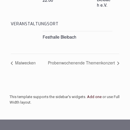
22:00
h e.V.
VERANSTALTUNGSORT
Festhalle Bleibach
Maiwecken
Probenwochenende Themenkonzert
This template supports the sidebar's widgets.
Add one
or use Full
Width layout.