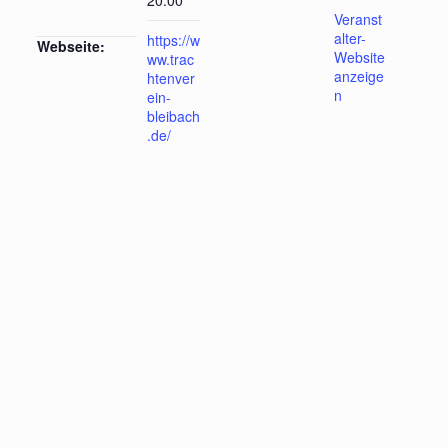
20:00
Veranst
alter-
https://w
Webseite:
Website
ww.trac
anzeige
htenver
n
ein-
bleibach
.de/