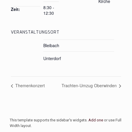
Kirche
8:30 -
Zeit:
12:30
VERANSTALTUNGSORT
Bleibach
Unterdorf
Themenkonzert
Trachten-Umzug Oberwinden
This template supports the sidebar's widgets.
Add one
or use Full
Width layout.