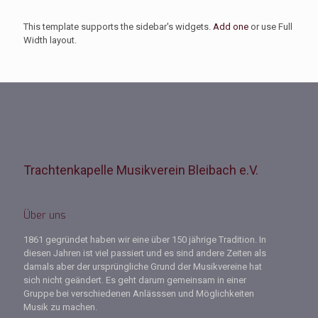
This template supports the sidebar's widgets.
Add one
or use Full
Width layout.
Trachtenkapelle Musikverein Bleibach e.V.
Über uns
1861 gegründet haben wir eine über 150 jährige Tradition. In
diesen Jahren ist viel passiert und es sind andere Zeiten als
damals aber der ursprüngliche Grund der Musikvereine hat
sich nicht geändert. Es geht darum gemeinsam in einer
Gruppe bei verschiedenen Anlässsen und Möglichkeiten
Musik zu machen.