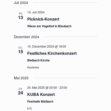
Juli 2024
wählen.
und
13. Juli 2024
Ansichte
SA.
13
Picknick-Konzert
Navigat
Wiese am Vogelhof in Bleubach
Dezember 2024
15. Dezember 2024 @ 18:00
SO.
15
Festliches Kirchenkonzert
Bleibach Kirche
Kostenlos
Mai 2025
24. Mai 2025 @ 20:00
-
23:00
SA.
24
KUBA Konzert
Festhalle Bleibach
€10