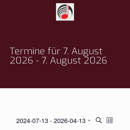
Termine für 7. August
2026 - 7. August 2026
Termine
Termin
2024-07-13
 - 
2026-04-13
Suche
Liste
Ansichte
Suche
Datum
Navigati